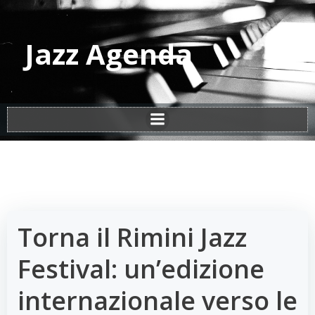
Vai
al
contenuto
Jazz Agenda
Torna il Rimini Jazz
Festival: un’edizione
internazionale verso le