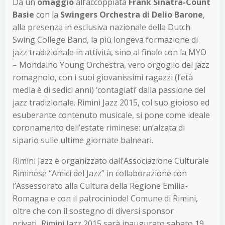
Da un
omaggio
all’accoppiata
Frank Sinatra-Count
Basie
con la
Swingers Orchestra di Delio Barone
,
alla presenza in esclusiva nazionale della Dutch
Swing College Band, la più longeva formazione di
jazz tradizionale in attività, sino al finale con la MYO
– Mondaino Young Orchestra, vero orgoglio del jazz
romagnolo, con i suoi giovanissimi ragazzi (l’età
media è di sedici anni) ‘contagiati’ dalla passione del
jazz tradizionale. Rimini Jazz 2015, col suo gioioso ed
esuberante contenuto musicale, si pone come ideale
coronamento dell’estate riminese: un’alzata di
sipario sulle ultime giornate balneari.
Rimini Jazz è organizzato dall’Associazione Culturale
Riminese “Amici del Jazz” in collaborazione con
l’Assessorato alla Cultura della Regione Emilia-
Romagna e con il patrociniodel Comune di Rimini,
oltre che con il sostegno di diversi sponsor
privati
.
Rimini Jazz 2015 sarà inaugurato sabato 19