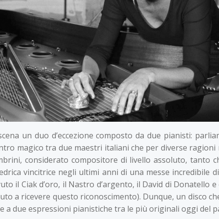
scena un duo d’eccezione composto da due pianisti: parli
ntro magico tra due maestri italiani che per diverse ragion
mbrini, considerato compositore di livello assoluto, tanto 
edrica vincitrice negli ultimi anni di una messe incredibile d
uto il Ciak d’oro, il Nastro d’argento, il David di Donatello 
luto a ricevere questo riconoscimento). Dunque, un disco che
te a due espressioni pianistiche tra le più originali oggi de