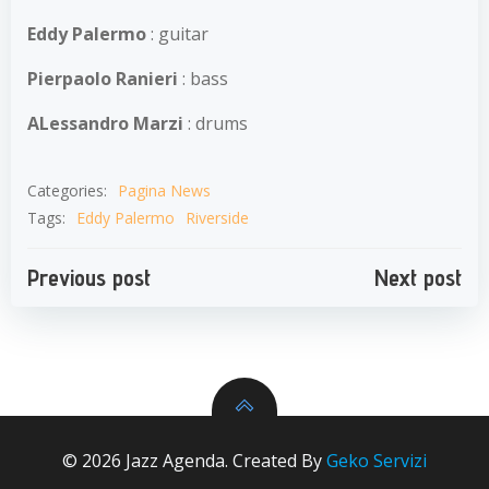
Eddy Palermo
: guitar
Pierpaolo Ranieri
: bass
ALessandro Marzi
: drums
Categories:
Pagina News
Tags:
Eddy Palermo
Riverside
Navigazione
Navigazion
Previous post
Next post
articoli
articoli
© 2026 Jazz Agenda. Created By
Geko Servizi