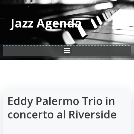
Vai
al
contenuto
Jazz Agenda
Eddy Palermo Trio in
concerto al Riverside