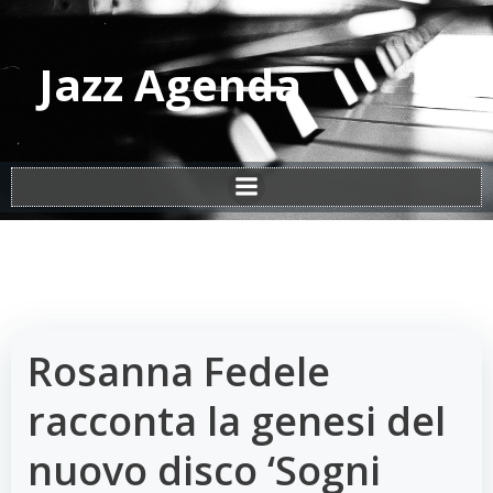
Vai
al
contenuto
Jazz Agenda
Rosanna Fedele
racconta la genesi del
nuovo disco ‘Sogni