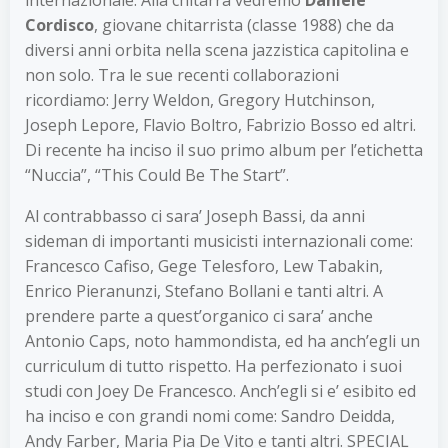
internazionale. Alla chitarra vedremo
Daniele
Cordisco
, giovane chitarrista (classe 1988) che da
diversi anni orbita nella scena jazzistica capitolina e
non solo. Tra le sue recenti collaborazioni
ricordiamo: Jerry Weldon, Gregory Hutchinson,
Joseph Lepore, Flavio Boltro, Fabrizio Bosso ed altri.
Di recente ha inciso il suo primo album per l’etichetta
“Nuccia”, “This Could Be The Start”.
Al contrabbasso ci sara’ Joseph Bassi, da anni
sideman di importanti musicisti internazionali come:
Francesco Cafiso, Gege Telesforo, Lew Tabakin,
Enrico Pieranunzi, Stefano Bollani e tanti altri. A
prendere parte a quest’organico ci sara’ anche
Antonio Caps, noto hammondista, ed ha anch’egli un
curriculum di tutto rispetto. Ha perfezionato i suoi
studi con Joey De Francesco. Anch’egli si e’ esibito ed
ha inciso e con grandi nomi come: Sandro Deidda,
Andy Farber, Maria Pia De Vito e tanti altri. SPECIAL