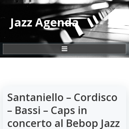
Vai
al
contenuto
Jazz Agenda
Santaniello – Cordisco
– Bassi – Caps in
concerto al Bebop Jazz