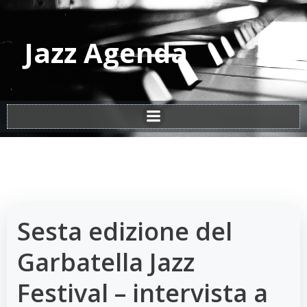
Vai
al
contenuto
Jazz Agenda
Sesta edizione del
Garbatella Jazz
Festival – intervista a