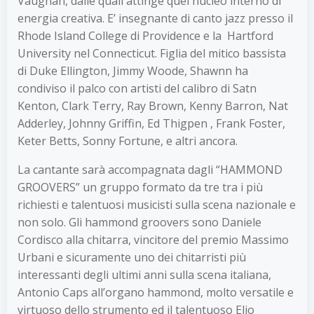
Vaughan, dalle quali attinge quel nucleo interno di
energia creativa. E’ insegnante di canto jazz presso il
Rhode Island College di Providence e la Hartford
University nel Connecticut. Figlia del mitico bassista
di Duke Ellington, Jimmy Woode, Shawnn ha
condiviso il palco con artisti del calibro di Satn
Kenton, Clark Terry, Ray Brown, Kenny Barron, Nat
Adderley, Johnny Griffin, Ed Thigpen , Frank Foster,
Keter Betts, Sonny Fortune, e altri ancora.
La cantante sarà accompagnata dagli “HAMMOND
GROOVERS” un gruppo formato da tre tra i più
richiesti e talentuosi musicisti sulla scena nazionale e
non solo. Gli hammond groovers sono Daniele
Cordisco alla chitarra, vincitore del premio Massimo
Urbani e sicuramente uno dei chitarristi più
interessanti degli ultimi anni sulla scena italiana,
Antonio Caps all’organo hammond, molto versatile e
virtuoso dello strumento ed il talentuoso Elio