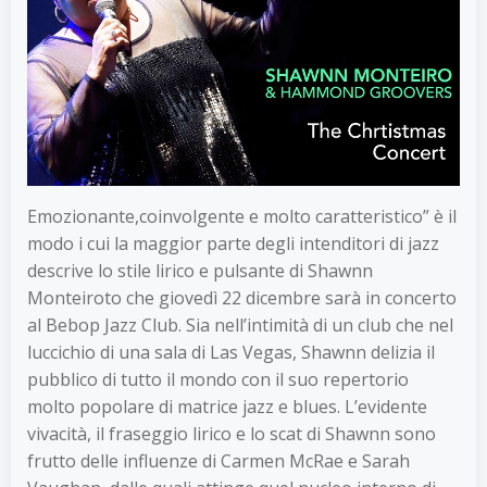
Emozionante,coinvolgente e molto caratteristico” è il
modo i cui la maggior parte degli intenditori di jazz
descrive lo stile lirico e pulsante di Shawnn
Monteiroto che giovedì 22 dicembre sarà in concerto
al Bebop Jazz Club. Sia nell’intimità di un club che nel
luccichio di una sala di Las Vegas, Shawnn delizia il
pubblico di tutto il mondo con il suo repertorio
molto popolare di matrice jazz e blues. L’evidente
vivacità, il fraseggio lirico e lo scat di Shawnn sono
frutto delle influenze di Carmen McRae e Sarah