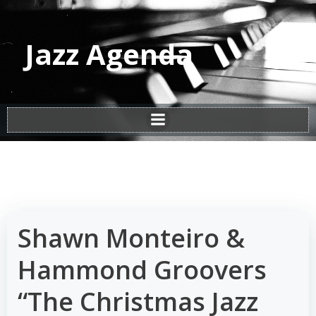
Vai
al
contenuto
Jazz Agenda
Shawn Monteiro &
Hammond Groovers
“The Christmas Jazz