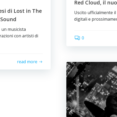
Red Cloud, il nu
si di Lost in The
Uscito ufficialmente i
s Sound
digitali e prossimame
è un musicista
azioni con artisti di
0
read more