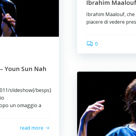
Ibrahim Maalouf 
Ibrahim Maalouf, che 
piacere di vedere pres
0
l – Youn Sun Nah
2011/slideshow{/besps}
io
dopo un omaggio a
read more