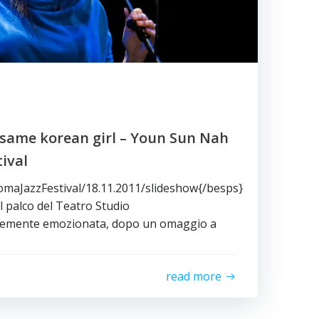
 same korean girl – Youn Sun Nah
tival
omaJazzFestival/18.11.2011/slideshow{/besps}
 palco del Teatro Studio
ntemente emozionata, dopo un omaggio a
read more