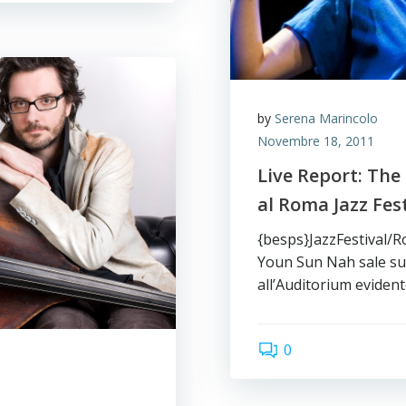
by
Serena Marincolo
Novembre 18, 2011
Live Report: The
al Roma Jazz Fes
{besps}JazzFestival/R
Youn Sun Nah sale sul
all’Auditorium evide
0