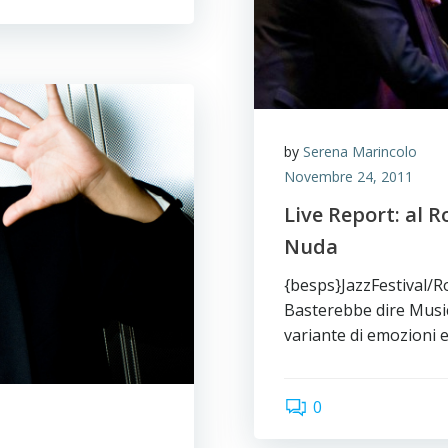
by
Serena Marincolo
Novembre 24, 2011
Live Report: al R
Nuda
{besps}JazzFestival/R
Basterebbe dire Music
variante di emozioni 
0