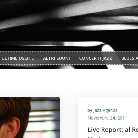
ULTIME USCITE
ALTRI SUONI
CONCERTI JAZZ
BLUES 
by
Jazz Agenda
Novembre 24, 2011
Live Report: al R