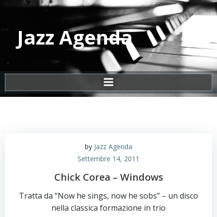
Vai
al
contenuto
Jazz Agenda
by
Jazz Agenda
Settembre 14, 2011
Chick Corea – Windows
Tratta da “Now he sings, now he sobs” – un disco
nella classica formazione in trio