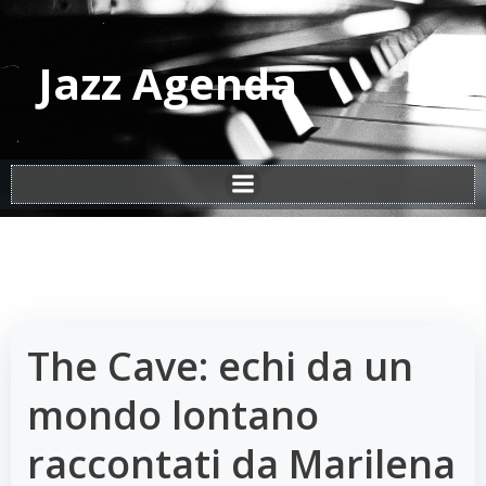
Vai
al
contenuto
Jazz Agenda
The Cave: echi da un
mondo lontano
raccontati da Marilena