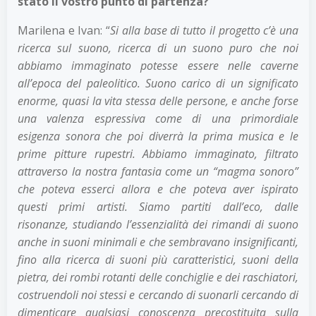
stato il vostro punto di partenza?
Marilena e Ivan: “
Si alla base di tutto il progetto c’è una
ricerca sul suono, ricerca di un suono puro che noi
abbiamo immaginato potesse essere nelle caverne
all’epoca del paleolitico. Suono carico di un significato
enorme, quasi la vita stessa delle persone, e anche forse
una valenza espressiva come di una primordiale
esigenza sonora che poi diverrà la prima musica e le
prime pitture rupestri. Abbiamo immaginato, filtrato
attraverso la nostra fantasia come un “magma sonoro”
che poteva esserci allora e che poteva aver ispirato
questi primi artisti.
Siamo partiti dall’eco, dalle
risonanze, studiando l’essenzialità dei rimandi di suono
anche in suoni minimali e che sembravano insignificanti,
fino alla ricerca di suoni più caratteristici, suoni della
pietra, dei rombi rotanti delle conchiglie e dei raschiatori,
costruendoli noi stessi e cercando di suonarli cercando di
dimenticare qualsiasi conoscenza precostituita sulla