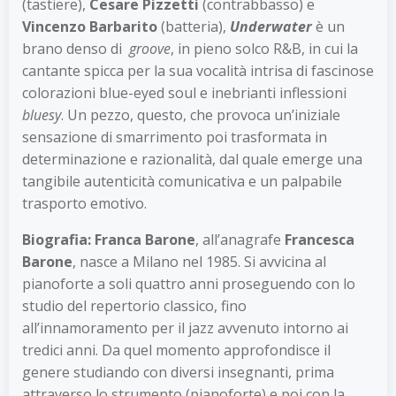
(tastiere),
Cesare Pizzetti
(contrabbasso) e
Vincenzo Barbarito
(batteria),
Underwater
è un
brano denso di
groove
, in pieno solco R&B, in cui la
cantante spicca per la sua vocalità intrisa di fascinose
colorazioni blue-eyed soul e inebrianti inflessioni
bluesy
. Un pezzo, questo, che provoca un’iniziale
sensazione di smarrimento poi trasformata in
determinazione e razionalità, dal quale emerge una
tangibile autenticità comunicativa e un palpabile
trasporto emotivo.
Biografia:
Franca Barone
, all’anagrafe
Francesca
Barone
, nasce a Milano nel 1985. Si avvicina al
pianoforte a soli quattro anni proseguendo con lo
studio del repertorio classico, fino
all’innamoramento per il jazz avvenuto intorno ai
tredici anni. Da quel momento approfondisce il
genere studiando con diversi insegnanti, prima
attraverso lo strumento (pianoforte) e poi con la