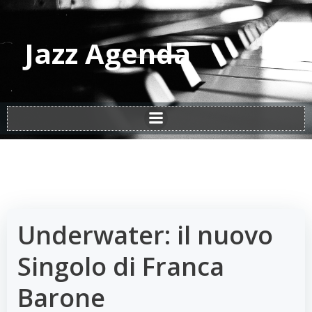
Vai
al
contenuto
Jazz Agenda
Underwater: il nuovo
Singolo di Franca
Barone