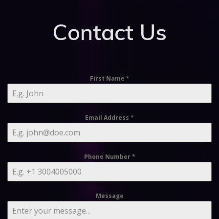
Contact Us
First Name
*
Email Address
*
Phone Number
*
Message