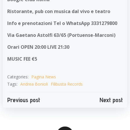
Ristorante, pub con musica dal vivo e teatro
Info e prenotazioni
Tel o WhatsApp 3331279800
Via Gaetano Astolfi 63/65 (Portuense-Marconi)
Orari OPEN 20:00 LIVE 21:30
MUSIC FEE €5
Categories:
Pagina News
Tags:
Andrea Bonioli
Filibusta Records
Navigazione
Navigazion
Previous post
Next post
articoli
articoli