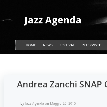
Vai
al
contenuto
Jazz Agenda
HOME
NEWS
FESTIVAL
INTERVISTE
Andrea Zanchi SNAP Qu
by
Jazz Agenda
on
Maggio 20, 2015