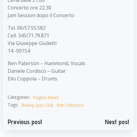
Concerto ore 22,30
Jam Session dopo il Concerto
Tel. 06/57.55.582
Cell. 345/71.79.871
Via Giuseppe Giulietti
14 -00154
Ben Paterson – Hammond, Vocals
Daniele Cordisco – Guitar
Elio Coppola – Drums
Categories:
Pagina News
Tags:
Bebop Jazz Club
Ben Paterson
Navigazione
Navigazion
Previous post
Next post