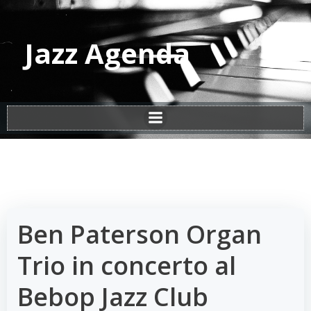
Vai
al
contenuto
Jazz Agenda
Ben Paterson Organ
Trio in concerto al
Bebop Jazz Club