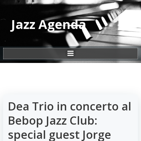
Vai
al
contenuto
Jazz Agenda
Dea Trio in concerto al
Bebop Jazz Club:
special guest Jorge