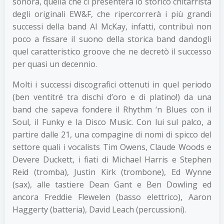
sonora, quella che ci presenterà lo storico chitarrista
degli originali EW&F, che ripercorrerà i più grandi
successi della band Al McKay, infatti, contribuì non
poco a fissare il suono della storica band dandogli
quel caratteristico groove che ne decretò il successo
per quasi un decennio.
Molti i successi discografici ottenuti in quel periodo
(ben ventitré tra dischi d’oro e di platino!) da una
band che sapeva fondere il Rhythm ‘n Blues con il
Soul, il Funky e la Disco Music. Con lui sul palco, a
partire dalle 21, una compagine di nomi di spicco del
settore quali i vocalists Tim Owens, Claude Woods e
Devere Duckett, i fiati di Michael Harris e Stephen
Reid (tromba), Justin Kirk (trombone), Ed Wynne
(sax), alle tastiere Dean Gant e Ben Dowling ed
ancora Freddie Flewelen (basso elettrico), Aaron
Haggerty (batteria), David Leach (percussioni).