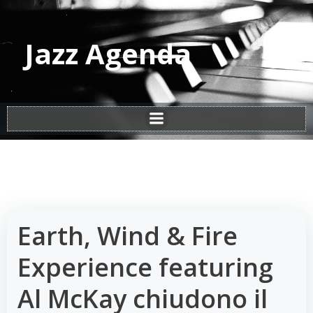
Vai
al
contenuto
Jazz Agenda
Earth, Wind & Fire
Experience featuring
Al McKay chiudono il