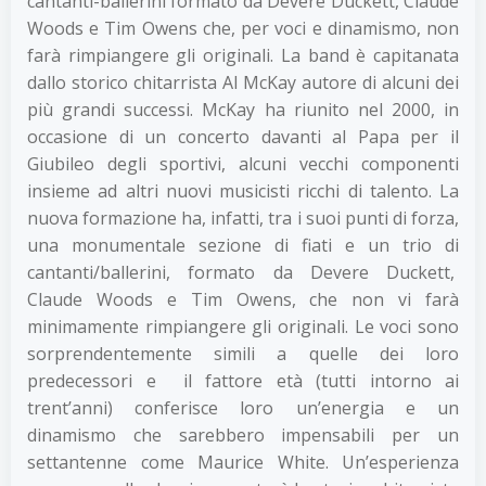
cantanti-ballerini formato da Devere Duckett, Claude
Woods e Tim Owens che, per voci e dinamismo, non
farà rimpiangere gli originali. La band è capitanata
dallo storico chitarrista Al McKay autore di alcuni dei
più grandi successi. McKay ha riunito nel 2000, in
occasione di un concerto davanti al Papa per il
Giubileo degli sportivi, alcuni vecchi componenti
insieme ad altri nuovi musicisti ricchi di talento. La
nuova formazione ha, infatti, tra i suoi punti di forza,
una monumentale sezione di fiati e un trio di
cantanti/ballerini, formato da Devere Duckett,
Claude Woods e Tim Owens, che non vi farà
minimamente rimpiangere gli originali. Le voci sono
sorprendentemente simili a quelle dei loro
predecessori e il fattore età (tutti intorno ai
trent’anni) conferisce loro un’energia e un
dinamismo che sarebbero impensabili per un
settantenne come Maurice White. Un’esperienza