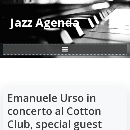
Vai
al
contenuto
Jazz Agenda
Emanuele Urso in
concerto al Cotton
Club, special guest