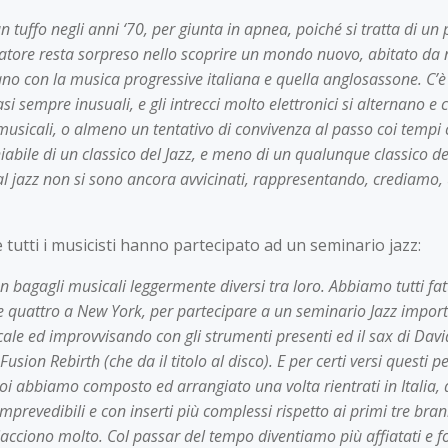
 tuffo negli anni ‘70, per giunta in apnea, poiché si tratta di u
tatore resta sorpreso nello scoprire un mondo nuovo, abitato da 
ciano con la musica progressive italiana e quella anglosassone. C’è
si sempre inusuali, e gli intrecci molto elettronici si alternano e c
sicali, o almeno un tentativo di convivenza al passo coi tempi che
hiabile di un classico del Jazz, e meno di un qualunque classico d
al jazz non si sono ancora avvicinati, rappresentando, crediamo,
utti i musicisti hanno partecipato ad un seminario jazz:
n bagagli musicali leggermente diversi tra loro. Abbiamo tutti fa
i e quattro a New York, per partecipare a un seminario Jazz im
ale ed improvvisando con gli strumenti presenti ed il sax di Davi
sion Rebirth (che da il titolo al disco). E per certi versi questi 
e poi abbiamo composto ed arrangiato una volta rientrati in Italia
mprevedibili e con inserti più complessi rispetto ai primi tre bra
acciono molto. Col passar del tempo diventiamo più affiatati e 