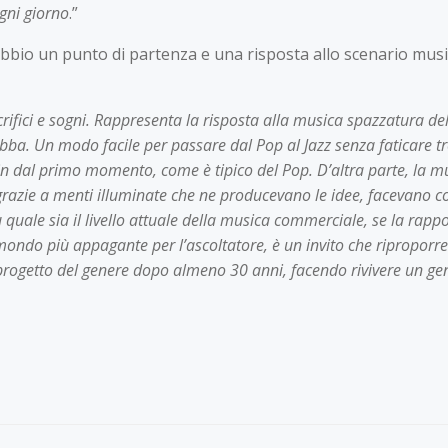
gni giorno
.”
io un punto di partenza e una risposta allo scenario music
 sacrifici e sogni. Rappresenta la risposta alla musica spazzatura
ba. Un modo facile per passare dal Pop al Jazz senza faticare trop
 fin dal primo momento, come è tipico del Pop. D’altra parte, la 
, grazie a menti illuminate che ne producevano le idee, facevano con
quale sia il livello attuale della musica commerciale, se la rappo
mondo più appagante per l’ascoltatore, è un invito che riproporre
n progetto del genere dopo almeno 30 anni, facendo rivivere un gen