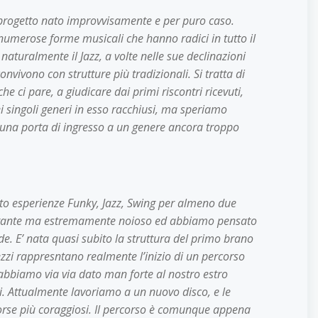
n progetto nato improvvisamente e per puro caso.
numerose forme musicali che hanno radici in tutto il
 naturalmente il Jazz, a volte nelle sue declinazioni
onvivono con strutture più tradizionali. Si tratta di
 ci pare, a giudicare dai primi riscontri ricevuti,
ei singoli generi in esso racchiusi, ma speriamo
 una porta di ingresso a un genere ancora troppo
tto esperienze Funky, Jazz, Swing per almeno due
portante ma estremamente noioso ed abbiamo pensato
de. E’ nata quasi subito la struttura del primo brano
pezzi rappresntano realmente l’inizio di un percorso
, abbiamo via via dato man forte al nostro estro
ni. Attualmente lavoriamo a un nuovo disco, e le
forse più coraggiosi. Il percorso è comunque appena