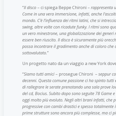
“
Il disco
– ci spiega Beppe Chironi –
rappresenta un
Come in una vera immersione, infatti, anche l’ascol
mondo. C’è l’influenza dei ritmi latini, che si intrec
swing, altre volte con ricadute funky. I ritmi sono qua
un vero minestrone, una globalizzazione dei generi mu
essere ben riuscito. Il disco è sicuramente più orecc
possa incontrare il gradimento anche di coloro che 
sottovalutato.
”
Un progetto nato da un viaggio a new York dove t
“
Siamo tutti amici
– prosegue Chironi –
seppur co
decenni. Questa comune passione ci ha spinto tutt
di rallegrare le serate prenotando una sala prove loc
del cd, Bocius. Subito dopo sono seguite 78 Game e Fu
oggi molto più evoluto. Negli altri brani infatti, ch
progressive con cambi drastici e spesso totalmente i
prime strutture sono ancora più complesse, ma ci pi