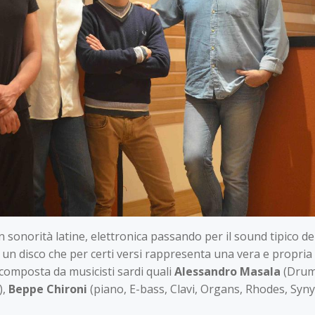
n sonorità latine, elettronica passando per il sound tipico d
 disco che per certi versi rappresenta una vera e propria ri
 composta da musicisti sardi quali
Alessandro Masala
(Drum
),
Beppe Chironi
(piano, E-bass, Clavi, Organs, Rhodes, Syny