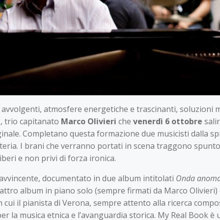
vvolgenti, atmosfere energetiche e trascinanti, soluzioni mu
k
, trio capitanato
Marco Olivieri
che
venerdì 6 ottobre
sali
nale. Completano questa formazione due musicisti dalla spic
teria. I brani che verranno portati in scena traggono spunto 
beri e non privi di forza ironica.
avvincente, documentato in due album intitolati
Onda anoma
uattro album in piano solo (sempre firmati da Marco Olivieri) 
i in cui il pianista di Verona, sempre attento alla ricerca com
o per la musica etnica e l’avanguardia storica. My Real Book è