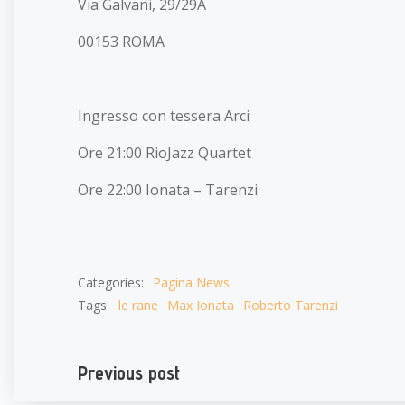
Via Galvani, 29/29A
00153 ROMA
Ingresso con tessera Arci
Ore 21:00 RioJazz Quartet
Ore 22:00 Ionata – Tarenzi
Categories:
Pagina News
Tags:
le rane
Max Ionata
Roberto Tarenzi
Navigazione
Previous post