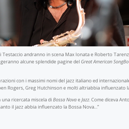
di Testaccio andranno in scena Max Ionata e Roberto Tarenzi
eggeranno alcune splendide pagine del
Great American SongB
azioni con i massimi nomi del jazz italiano ed internaziona
uben Rogers, Greg Hutchinson e molti altriabbia influenzato
una ricercata miscela di
Bossa Nova
e
Jazz
. Come diceva Anton
uanto il jazz abbia influenzato la Bossa Nova…”