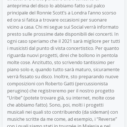
anteprima del disco lo abbiamo fatto sul palco
principale del Ronnie Scott’s a Londra l’anno scorso
ed ora si fatica a trovare occasioni per suonare
vicino a casa. Chi mi segue sui Social verrà informato
presto sulle prossime date disponibili dei concerti. In
ogni caso speriamo che il 2021 sarà migliore per tutti
i musicisti dal punto di vista concertistico. Per quanto
riguarda nuovi progetti, direi che bollono in pentola
molte cose. Anzitutto, sto scrivendo tantissimo per
piano solo e, quando tutto sarà maturo, sicuramente
verrà fissato su disco. Inoltre, sto preparando nuove
composizioni con Roberto Gatti (percussionista
perugino) che registreremo per il nostro progetto
“Uribe” (potete trovare già, su internet, molte cose
che abbiamo fatto). Sono, poi, molti i progetti
musicali nei quali sto contribuendo (da sideman) con
musiche scritte da me come, ad esempio, i “Reverse”
con i quali siamo stati in tournée in Malesia e nel