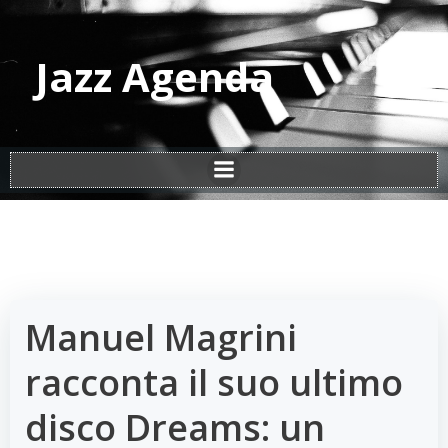
Vai
al
contenuto
Jazz Agenda
Manuel Magrini
racconta il suo ultimo
disco Dreams: un