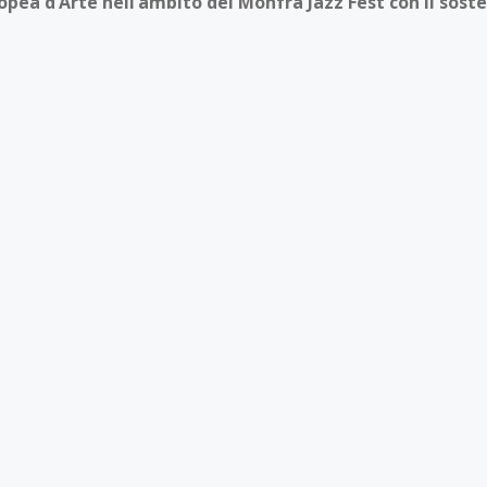
ea d’Arte nell’ambito del Monfrà Jazz Fest con il soste