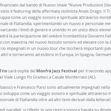
, finanziato dal bando di Nuovo Imaie “Nuove Produzioni Dis
visto il featuring della affermata violinista Anais Drago. Il T
uppa come un viaggio sonoro e spirituale attraverso mondi e
ionale di Flatlandia, sperimentando un nuovo e personale m
varcando i limiti di genere e unendo in un unico disco elemen
 vedrà la partecipazione del celebre trombettista Giovanni F
ndersi con maestria nel nuovo tessuto sonoro ed elevare con l
 Trio impegnati in un nuovo tour che toccherà importanti palc
e altri e torneranno ad esibirsi in Europa, in Spagna, Germani
Trio
sarà ospite del
Monfrà Jazz Festival
per il secondo a
 del Viale Lungo Po Gramsci a Casale Monferrato (AL).
basso) e Francesco Parsi sono attualmente impegnati nella r
 sviluppa come un viaggio sonoro e spirituale attraverso mo
ionale di Flatlandia oltre ad altri temi derivati dalla lettera
 paralleli, si riflette in una ricerca sonora basata su dinam