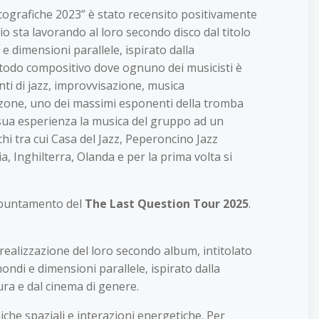
cografiche 2023” è stato recensito positivamente
rio sta lavorando al loro secondo disco dal titolo
 dimensioni parallele, ispirato dalla
etodo compositivo dove ognuno dei musicisti è
ti di jazz, improvvisazione, musica
alzone, uno dei massimi esponenti della tromba
a sua esperienza la musica del gruppo ad un
hi tra cui Casa del Jazz, Peperoncino Jazz
a, Inghilterra, Olanda e per la prima volta si
ppuntamento del
The
Last Question
Tour 2025
.
ealizzazione del loro secondo album, intitolato
ndi e dimensioni parallele, ispirato dalla
tura e dal cinema di genere.
iche spaziali e interazioni energetiche. Per