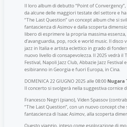
Il loro album di debutto “Point of Convergency”
da alcune delle maggiori testate del settore e ha 
“The Last Question” un concept album che si svil
fantascienza di Asimov e dalla scoperta dimens
libero di esprimere la propria massima essenza, 
d’avanguardia, pop, rock e world music. Il disco
jazz in Italia e artista eclettico in grado di fo
nuovo livello di consapevolezza. Il 2025 vedrà il
Festival, Napoli Jazz Club, Abbazie Jazz Festival 
esibiranno in Georgia e fuori Europa, in Cina.
DOMENICA 22 GIUGNO 2025 alle 08:00
Nugara 
Il concerto si svolgerà nella suggestiva cornice
Francesco Negri (piano), Viden Spassov (contrab
“The Last Question”, con un nuovo concept che si
fantascienza di Isaac Asimov, alla scoperta dimens
Questo viaggio, inteso come esplorazione di mondi