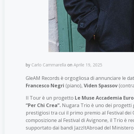
by
Carlo Cammarella
on
Aprile 19, 2025
GleAM Records è orgogliosa di annunciare le dat
Francesco Negri
(piano),
Viden Spassov
(contr
Il Tour è un progetto
Le Muse Accademia Euro
“Per Chi Crea”.
Nugara Trio è uno dei progetti gi
prestigiosi tra cui il primo premio al Festival de
composizione al Festival di Avignone, il Trio è re
supportato dai bandi JazzItAbroad del Ministero d