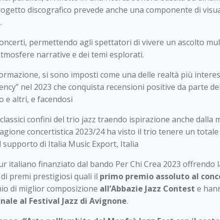
 progetto discografico prevede anche una componente di visua
.
oncerti, permettendo agli spettatori di vivere un ascolto mul
tmosfere narrative e dei temi esplorati.
formazione, si sono imposti come una delle realtà più interess
ncy” nel 2023 che conquista recensioni positive da parte dell
 e altri, e facendosi
classici confini del trio jazz traendo ispirazione anche dalla 
agione concertistica 2023/24 ha visto il trio tenere un tota
supporto di Italia Music Export, Italia
ur italiano finanziato dal bando Per Chi Crea 2023 offrendo la 
 di premi prestigiosi quali il
primo premio assoluto al conc
mio di miglior composizione
all’Abbazie Jazz Contest
e hann
nale al Festival Jazz di Avignone
.