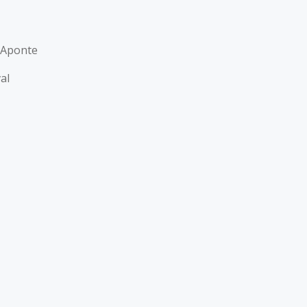
’Aponte
al