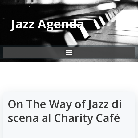
Vai
al
contenuto
Jazz Agenda
On The Way of Jazz di
scena al Charity Café