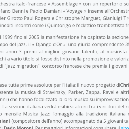
chestra italo-francese « Assemblage » con un repertorio scri
efano Benni e Paolo Damiani « Voyage » inseme all’Orchestra 
vier Girotto Paul Rogers e Christophe Marguet, Gianluigi Tro
inediti incontri come i Quintorigo e l’eclettico trombettista
l 1999 fino al 2005 la manifestazione ha ospitato la sezione
mpo del jazz, il « Django d’Or »: una giuria comprendente 35 
ni anno 3 premi al miglior giovane talento, al musicista 
 a vario titolo si fosse distinto nella promozione e valorizz
i di “Jazz migration”, concorso francese che premia i giovan
ese tutte prime assolute per l’Italia: il nuovo progetto di
Chr
nte la musica di Stravinsky, Parker, Zappa, Ravel e altri; i
 anni!) che hanno focalizzato la loro musica su improvvisazi
. La sezione italiana vedrà esibirsi alcuni fra i vincitori d
ioso mensile Musica Jazz: l’omaggio alla tradizione italiana
iani
(compositore dell’anno) accompagnato da 5 giovani tale
di
Dado Moroni
. Per maggiori informazioni consultare il
sito