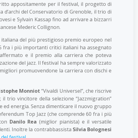
tto appositamente per il festival, il progetto di
d’archi del Conservatorio di Grenoble, il trio di
vesi e Sylvain Kassap fino ad arrivare a bizzarri
 francese Mederic Collignon.
 italiana del più prestigioso premio europeo nel
fra i più importanti critici italiani ha assegnato
affermato e il premio alla carriera che poteva
azione del jazz. Il festival ha sempre valorizzato
i migliori promuovendone la carriera con dischi e
istophe Monniot
“Vivaldi Universel”, che riscrive
l trio vincitore della selezione “Jazzmigration”
one ed energia. Senza dimenticare il nuovo gruppo
el referendum Top Jazz (che comprende 60 fra i più
 con
Danilo Rea
(miglior pianista) e il versatile
nti. Inoltre la contrabbassista
Silvia Bolognesi
 del festival
.