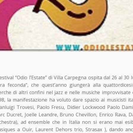
festival “Odio l’Estate” di Villa Carpegna ospita dal 26 al 30 
rra feconda”, che quest’anno giungerà alla quattordices
cerche di altri confini nel jazz e nelle musiche improvvisate
98, la manifestazione ha voluto dare spazio ai musicisti ita
ianluigi Trovesi, Paolo Fresu, Didier Lockwood Paolo Dami
rc Ducret, Joelle Leandre, Bruno Chevillon, Enrico Rava, 
chestra), ad ensemble che in Italia non si erano mai es
siques a Ouir, Laurent Dehors trio, Strasax ), dando anc