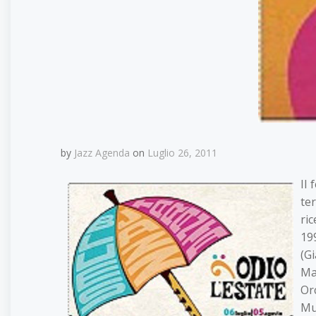
by
Jazz Agenda
on
Luglio 26, 2011
Il 
te
ri
19
(G
Ma
Or
Mu