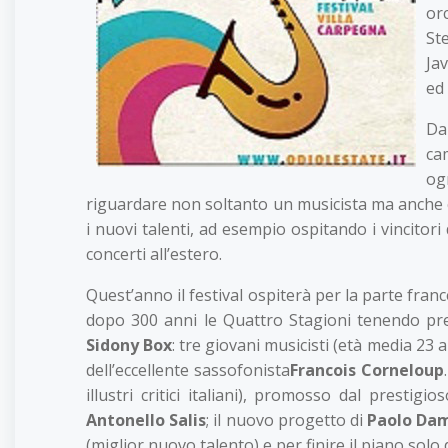
or
St
Ja
ed 
Da
ca
og
riguardare non soltanto un musicista ma anche chi
i nuovi talenti, ad esempio ospitando i vincitor
concerti all’estero.
Quest’anno il festival ospiterà per la parte franc
dopo 300 anni le Quattro Stagioni tenendo prese
Sidony Box
: tre giovani musicisti (età media 23
dell’eccellente sassofonista
Francois Corneloup
illustri critici italiani), promosso dal prestig
Antonello Salis
; il nuovo progetto di
Paolo Dam
(miglior nuovo talento) e per finire il piano solo 