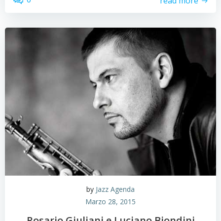
read more
by
Jazz Agenda
Marzo 28, 2015
Rosario Giuliani e Luciano Biondini