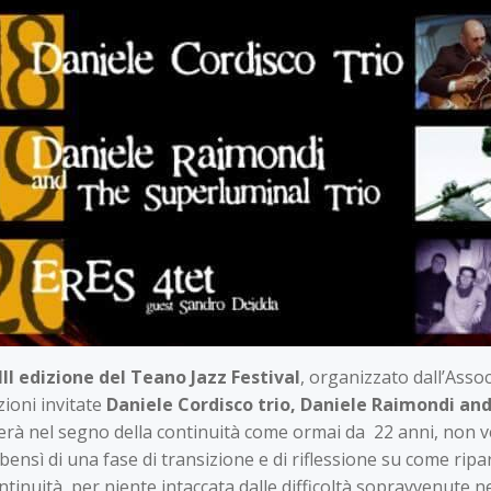
II edizione del Teano Jazz Festival
, organizzato dall’Ass
ioni invitate
Daniele Cordisco trio, Daniele Raimondi an
gerà nel segno della continuità come ormai da 22 anni, non 
bensì di una fase di transizione e di riflessione su come ripar
ntinuità, per niente intaccata dalle difficoltà sopravvenute ne