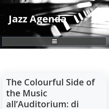
Vai
al
contenuto
Jazz Agenda
The Colourful Side of
the Music
all’Auditorium: di