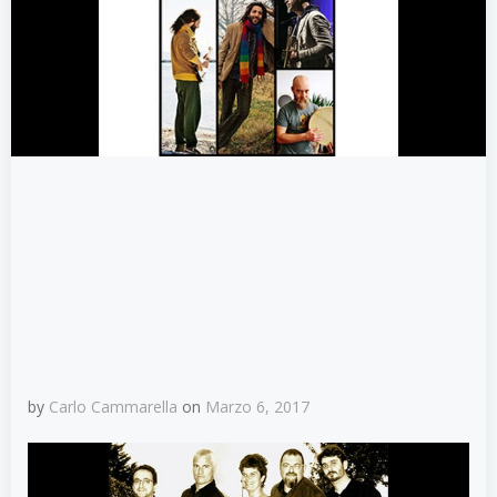
by
Carlo Cammarella
on
Marzo 6, 2017