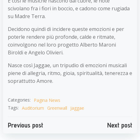
E così le musiche nascono dal cuore, le note
scivolano fra i fiori in boccio, e cadono come rugiada
su Madre Terra.
Decidono quindi di incidere queste emozioni e per
poterle rendere più profonde, calde e ritmate,
coinvolgono nel loro progetto Alberto Maroni
Biroldi e Angelo Olivieri.
Nasce così Jaggae, un tripudio di emozioni musicali
piene di allegria, ritmo, gioia, spiritualità, tenerezza e
soprattutto Amore.
Categories:
Pagina News
Tags:
Auditorium
Greenwall
Jaggae
Navigazione
Navigazion
Previous post
Next post