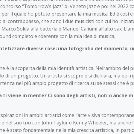
l concorso “Tomorrow’s Jazz” di Veneto Jazz e poi nel 2022 c
per il quale ho potuto presentare la mia musica. Ed è così che
al contrabbasso, che sono i due musicisti con cui ho inizia
 Marco Soldà alla batteria e Manuel Caliumi all’alto sax. L’
sound completo e coerente con la mia idea di musica.
intetizzare diverse cose: una fotografia del momento, un
che è la scoperta della mia identità artistica. Nell’ambito d
lo di un progetto. Un’artista si scopre e si dichiara, ma poi ri
nza nel più ampio progetto di ricerca su sé stessi che è pr
a ti viene in mente? Ci sono degli artisti, noti o anche 
pirazioni in ambiti artistici come l’arte visiva contemporane
 nel suo trio con John Taylor e Kenny Wheeler, ma anche Fred
e è stato fondamentale nella mia crescita artistica, in partic