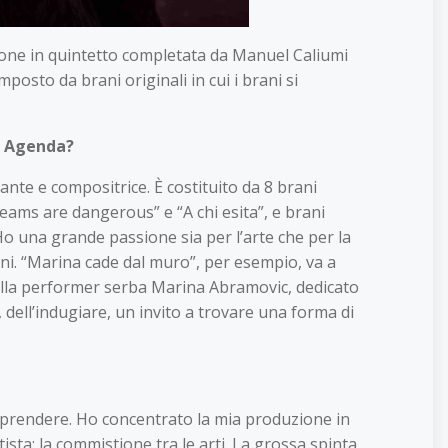
azione in quintetto completata da Manuel Caliumi
osto da brani originali in cui i brani si
zz Agenda?
ante e compositrice. È costituito da 8 brani
eams are dangerous” e “A chi esita”, e brani
o una grande passione sia per l’arte che per la
oni. “Marina cade dal muro”, per esempio, va a
dalla performer serba Marina Abramovic, dedicato
, dell’indugiare, un invito a trovare una forma di
vo prendere. Ho concentrato la mia produzione in
sta: la commistione tra le arti. La grossa spinta