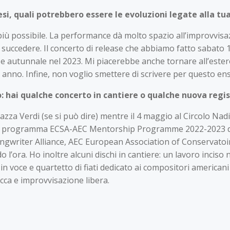
esi, quali potrebbero essere le evoluzioni legate alla tu
iù possibile. La performance dà molto spazio all’improvvisaz
 succedere. Il concerto di release che abbiamo fatto sabato
o e autunnale nel 2023. Mi piacerebbe anche tornare all’ester
o anno. Infine, non voglio smettere di scrivere per questo en
: hai qualche concerto in cantiere o qualche nuova regi
Piazza Verdi (se si può dire) mentre il 4 maggio al Circolo Nad
il programma ECSA-AEC Mentorship Programme 2022-2023 dedi
riter Alliance, AEC European Association of Conservatoire
l’ora. Ho inoltre alcuni dischi in cantiere: un lavoro inciso 
 in voce e quartetto di fiati dedicato ai compositori america
cca e improvvisazione libera.