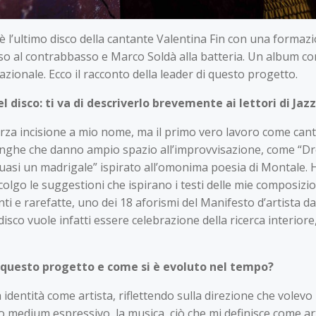
a è l’ultimo disco della cantante Valentina Fin con una form
o al contrabbasso e Marco Soldà alla batteria. Un album comp
azionale. Ecco il racconto della leader di questo progetto.
l disco: ti va di descriverlo brevemente ai lettori di Ja
 terza incisione a mio nome, ma il primo vero lavoro come cant
 lunghe che danno ampio spazio all’improvvisazione, come “Dr
asi un madrigale” ispirato all’omonima poesia di Montale. H
colgo le suggestioni che ispirano i testi delle mie composizi
ti e rarefatte, uno dei 18 aforismi del Manifesto d’artista 
disco vuole infatti essere celebrazione della ricerca interiore
o questo progetto e come si è evoluto nel tempo?
a identità come artista, riflettendo sulla direzione che vole
 medium espressivo, la musica, ciò che mi definisce come arti